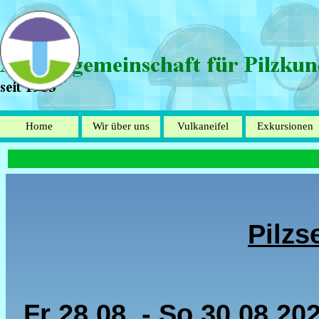
Direkt zum Seiteninhalt
Home
Wir über uns
Vulkaneifel
Exkursionen
▼
▼
Pilzs
Fr 28.08. - So 30.08.20