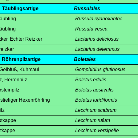
g
Täublingsartige
Russulales
ubling
Russula cyanoxantha
ubling
Russula vesca
er, Echter Reizker
Lactarius deliciosus
eizker
Lactarius deterrimus
g
Röhrenpilzartige
Boletales
elbfuß, Kuhmaul
Gomphidius glutinosus
, Herrenpilz
Boletus edulis
einpilz
Boletus aestivalis
ieliger Hexenröhrling
Boletus luridiformis
lz
Leccinum scabrum
tkappe
Leccinum rufum
tkappe
Leccinum versipelle