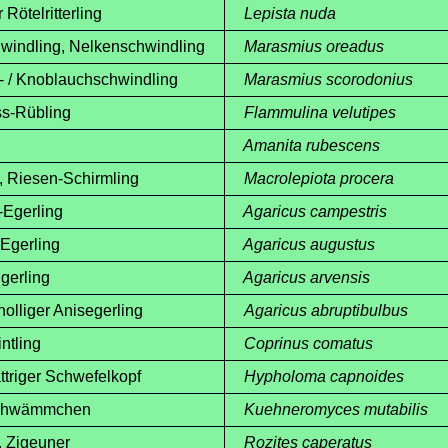
Rötelritterling
Lepista nuda
indling, Nelkenschwindling
Marasmius oreadus
/ Knoblauchschwindling
Marasmius scorodonius
-Rübling
Flammulina velutipes
Amanita rubescens
 Riesen-Schirmling
Macrolepiota procera
gerling
Agaricus campestris
gerling
Agaricus augustus
erling
Agaricus arvensis
lliger Anisegerling
Agaricus abruptibulbus
ntling
Coprinus comatus
riger Schwefelkopf
Hypholoma capnoides
hwämmchen
Kuehneromyces mutabilis
 Zigeuner
Rozites caperatus