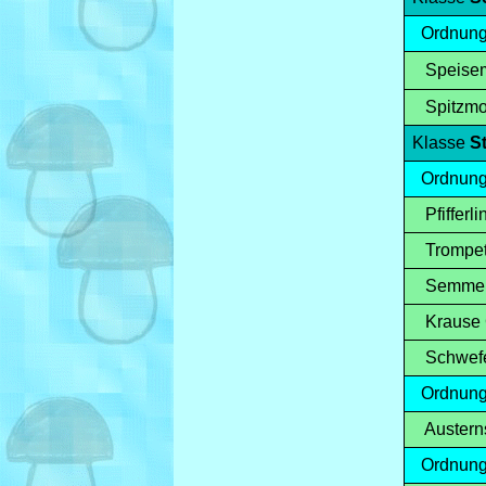
Ordnun
Speisem
Spitzmo
Klasse
S
Ordnun
Pfifferli
Trompeten
Semmelst
Krause 
Schwefelp
Ordnun
Austerns
Ordnun