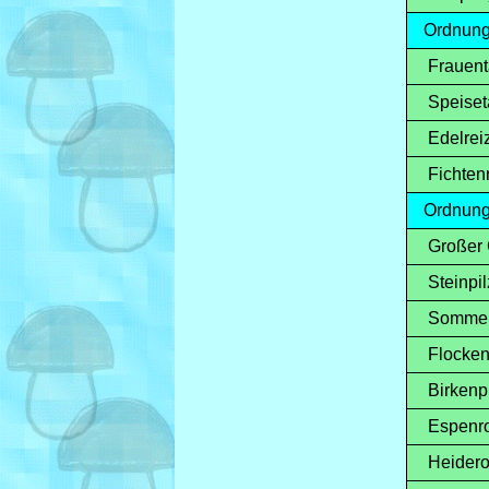
Ordnun
Frauentä
Speisetä
Edelreizk
Fichtenr
Ordnun
Großer G
Steinpilz
Sommerst
Flockenst
Birkenpi
Espenro
Heidero