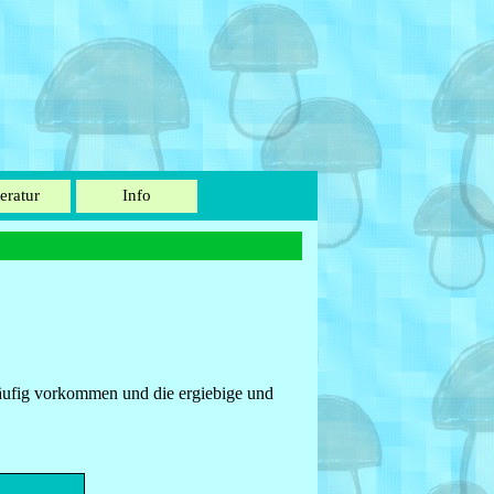
teratur
Info
▼
▼
▼
 häufig vorkommen und die ergiebige und