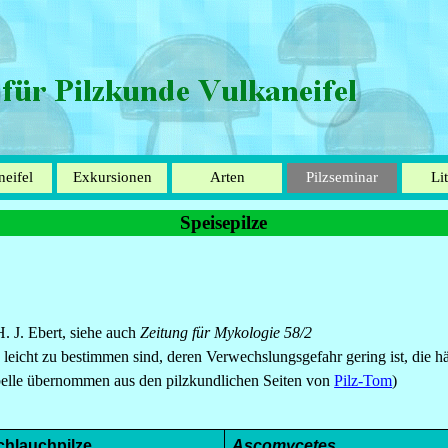
Menü überspringen
neifel
Exkursionen
Arten
Pilzseminar
Li
▼
▼
▼
Speisepilze
. J. Ebert, siehe auch
Zeitung für Mykologie 58/2
ie leicht zu bestimmen sind, deren Verwechslungsgefahr gering ist, die
elle übernommen aus den pilzkundlichen Seiten von
Pilz-Tom
)
chlauchpilze
Ascomycetes