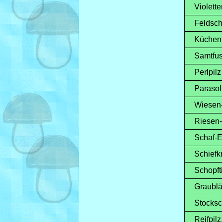
Violetter 
Feldschw
Küchen- 
Samtfuss
Perlpilz
Parasol,
Wiesen-E
Riesen-E
Schaf-Eg
Schiefkno
Schopfti
Graublätt
Stocksc
Reifpilz,