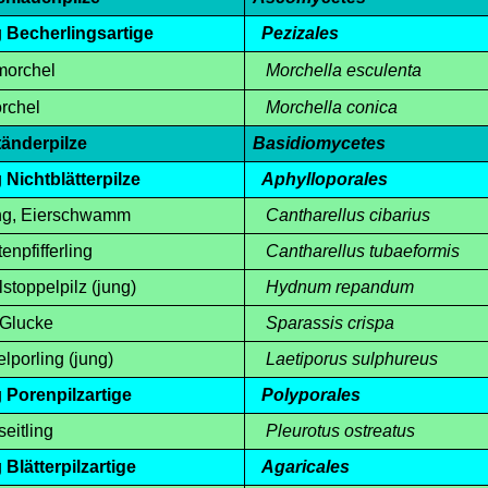
g
Becherlingsartige
Pezizales
orchel
Morchella esculenta
rchel
Morchella conica
tänderpilze
Basidiomycetes
g
Nichtblätterpilze
Aphylloporales
ng, Eierschwamm
Cantharellus cibarius
pfifferling
Cantharellus tubaeformis
oppelpilz (jung)
Hydnum repandum
Glucke
Sparassis crispa
orling (jung)
Laetiporus sulphureus
g
Porenpilzartige
Polyporales
eitling
Pleurotus ostreatus
g
Blätterpilzartige
Agaricales