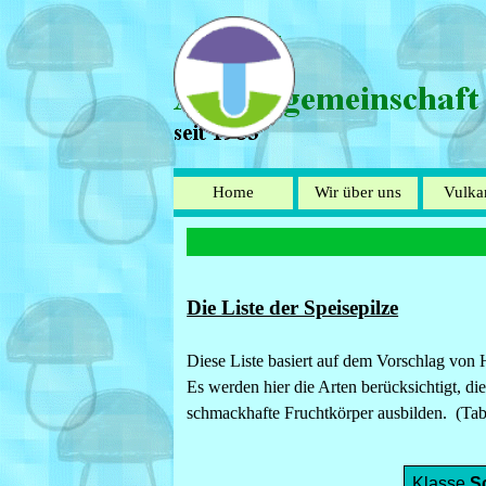
Direkt zum Seiteninhalt
Home
Wir über uns
Vulka
▼
Die Liste der Speisepilze
Diese Liste basiert auf dem Vorschlag von H
Es werden hier die Arten berücksichtigt, d
schmackhafte Fruchtkörper ausbilden.
(
Tab
Klasse
S